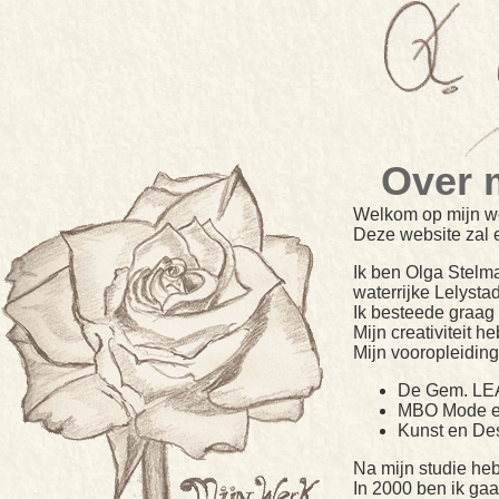
Over m
Welkom op mijn web
Deze website zal e
Ik ben Olga Stelma
waterrijke Lelystad
Ik besteede graag 
Mijn creativiteit h
Mijn vooropleiding
De Gem. LEA
MBO Mode en
Kunst en Des
Na mijn studie heb
In 2000 ben ik gaa