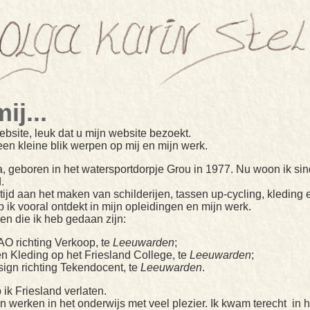
ij...
site, leuk dat u mijn website bezoekt.
en kleine blik werpen op mij en mijn werk.
, geboren in het watersportdorpje Grou in 1977. Nu woon ik sind
.
tijd aan het maken van schilderijen, tassen up-cycling, kleding
eb ik vooral ontdekt in mijn opleidingen en mijn werk.
en die ik heb gedaan zijn:
O richting Verkoop, te
Leeuwarden
;
 Kleding op het Friesland College, te
Leeuwarden
;
ign richting Tekendocent, te
Leeuwarden
.
 ik Friesland verlaten.
n werken in het onderwijs met veel plezier. Ik kwam terecht i